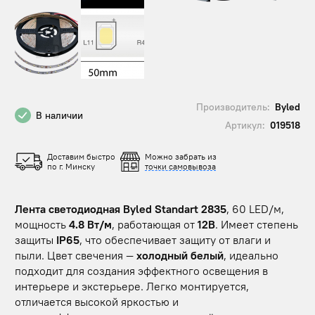
Производитель:
Byled
В наличии
Артикул:
019518
Доставим быстро
Можно забрать из
по г. Минску
точки самовывоза
Лента светодиодная Byled Standart 2835
, 60 LED/м,
мощность
4.8 Вт/м
, работающая от
12В
. Имеет степень
защиты
IP65
, что обеспечивает защиту от влаги и
пыли. Цвет свечения —
холодный белый
, идеально
подходит для создания эффектного освещения в
интерьере и экстерьере. Легко монтируется,
отличается высокой яркостью и