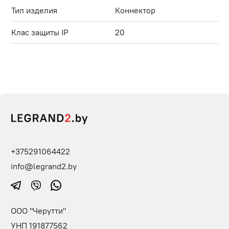
Тип изделия
Коннектор
Клас защиты IP
20
+375291064422
info@legrand2.by
ООО "Черутти"
УНП 191877562