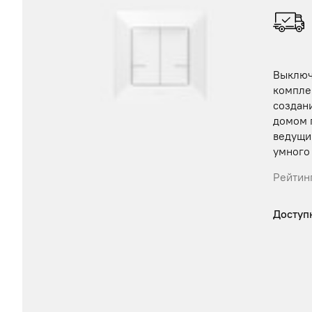
Выключ
компле
создан
домом 
ведущи
умного
Рейтинг
Доступ