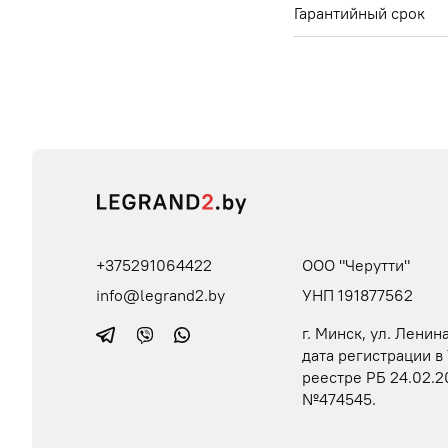
Гарантийный срок
+375291064422
ООО "Черутти"
info@legrand2.by
УНП 191877562
г. Минск, ул. Ленина
дата регистрации в
реестре РБ 24.02.2
№474545.