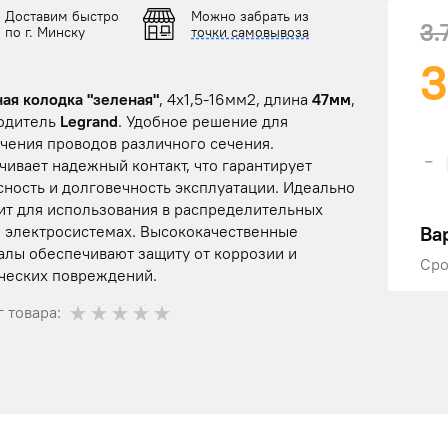
Доставим быстро
Можно забрать из
3.
по г. Минску
точки самовывоза
3
ая колодка "зеленая"
, 4х1,5-16мм2, длина
47мм
,
одитель
Legrand
. Удобное решение для
чения проводов различного сечения.
-
ивает надежный контакт, что гарантирует
сность и долговечность эксплуатации. Идеально
ит для использования в распределительных
Ва
и электросистемах. Высококачественные
алы обеспечивают защиту от коррозии и
Сро
ческих повреждений.
 товара: