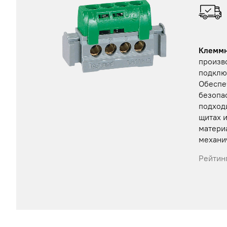
Клеммн
произв
подклю
Обеспеч
безопа
подход
щитах 
матери
механи
Рейтинг