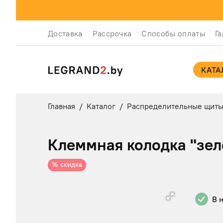
Доставка
Рассрочка
Способы оплаты
Г
КАТА
Главная
/
Каталог
/
Распределительные щит
Клеммная колодка "зел
% скидка
В 