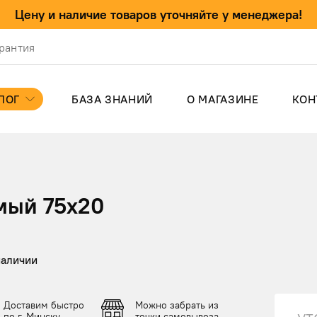
Цену и наличие товаров уточняйте у менеджера!
арантия
ЛОГ
БАЗА ЗНАНИЙ
О МАГАЗИНЕ
КОН
мый 75x20
наличии
Доставим быстро
Можно забрать из
ут
по г. Минску
точки самовывоза