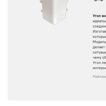
Угол в
идеаль
соедин
Изготав
которы
Модель 
делает
ситуаци
чему о
Угол ле
интерь
Рейтинг