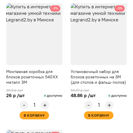
-3%
-3%
Монтажная коробка для
Установочный набор для
блоков розеточных 540ХХ
блоков розеточных на 3М
металл 3М
(для столов и фальш-полов)
26.8 р /шт
50.37 р /шт
26 р /шт
48.86 р /шт
доступно
доступно
-
-
+
+
В КОРЗИНУ
В КОРЗИНУ