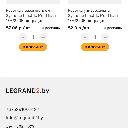
Розетка с заземлением
Розетка универсальная
Systeme Electric MuitiTrack
Systeme Electric MuitiTrack
16А/250В, антрацит
13А/250В, антрацит
57.06 р /шт
52.9 р /шт
доступно
доступно
-
-
+
+
В КОРЗИНУ
В КОРЗИНУ
+375291064422
info@legrand2.by