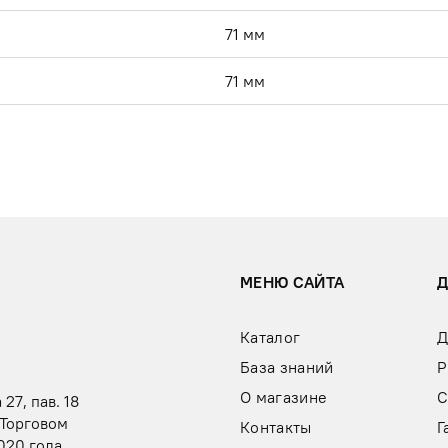
71 мм
71 мм
МЕНЮ САЙТА
Каталог
Д
База знаний
Р
О магазине
С
 27, пав. 18
 Торговом
Контакты
Г
020 года,