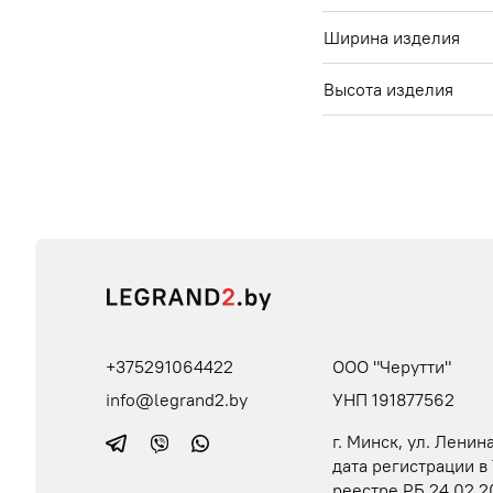
Ширина изделия
Высота изделия
+375291064422
ООО "Черутти"
info@legrand2.by
УНП 191877562
г. Минск, ул. Ленина
дата регистрации в
реестре РБ 24.02.2