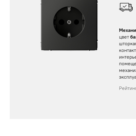
Механи
цвет
ба
шторка
контак
интерье
помеще
механи
эксплуа
Рейтинг