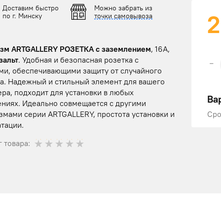
Доставим быстро
Можно забрать из
2
по г. Минску
точки самовывоза
зм ARTGALLERY РОЗЕТКА с заземлением
, 16А,
зальт
. Удобная и безопасная розетка с
-
ми, обеспечивающими защиту от случайного
та. Надежный и стильный элемент для вашего
ра, подходит для установки в любых
Ва
ниях. Идеально совмещается с другими
змами серии ARTGALLERY, простота установки и
Сро
тации.
 товара: