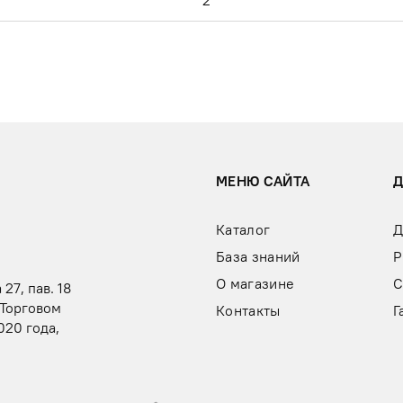
й
2
МЕНЮ САЙТА
Каталог
Д
База знаний
Р
О магазине
С
 27, пав. 18
 Торговом
Контакты
Г
020 года,