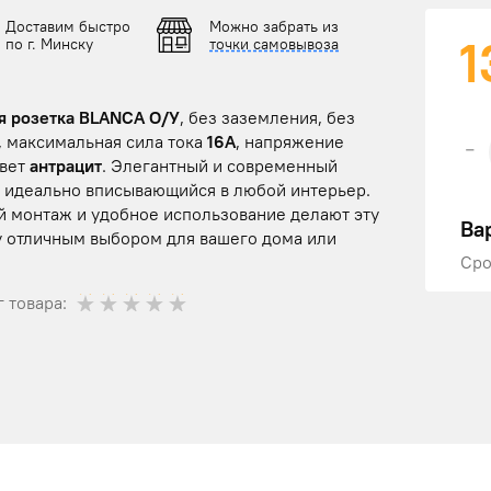
Доставим быстро
Можно забрать из
1
по г. Минску
точки самовывоза
я розетка BLANCA О/У
, без заземления, без
, максимальная сила тока
16А
, напряжение
-
цвет
антрацит
. Элегантный и современный
, идеально вписывающийся в любой интерьер.
й монтаж и удобное использование делают эту
Ва
у отличным выбором для вашего дома или
Сро
 товара: