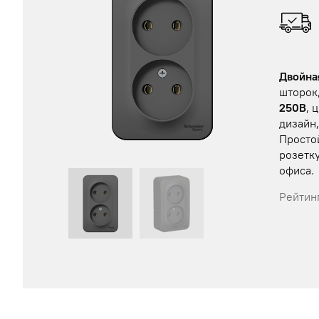
Двойна
шторок
250В
, 
дизайн
Просто
розетк
офиса.
Рейтинг