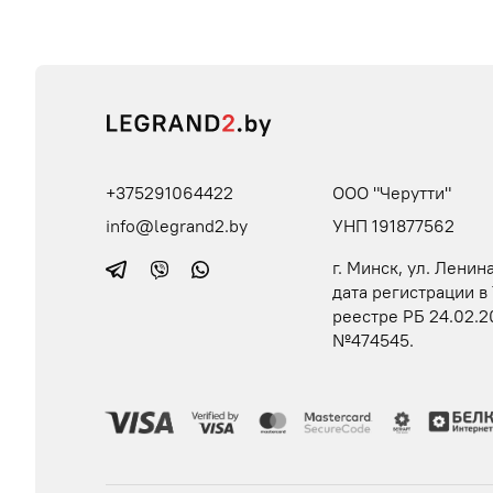
+375291064422
ООО "Черутти"
info@legrand2.by
УНП 191877562
г. Минск, ул. Ленина
дата регистрации в
реестре РБ 24.02.2
№474545.