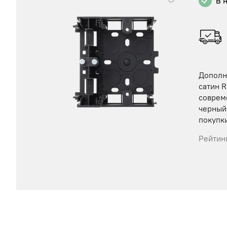
В 
Дополн
сатин 
соврем
черный 
покупки
Рейтинг