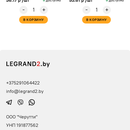
36.17 р /шт
53.61 р /шт
доступно
доступно
-
-
+
+
В КОРЗИНУ
В КОРЗИНУ
+375291064422
info@legrand2.by
ООО "Черутти"
УНП 191877562