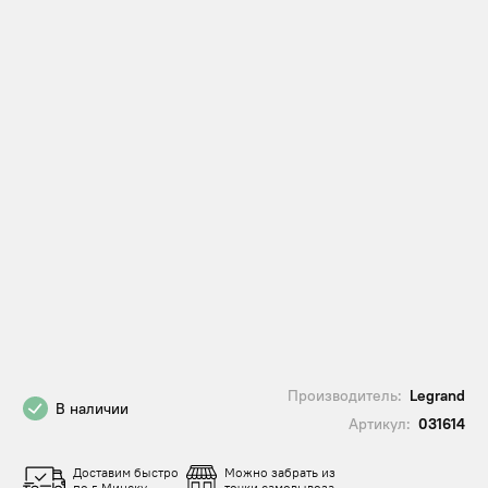
Производитель:
Legrand
В наличии
Артикул:
031614
Доставим быстро
Можно забрать из
по г. Минску
точки самовывоза