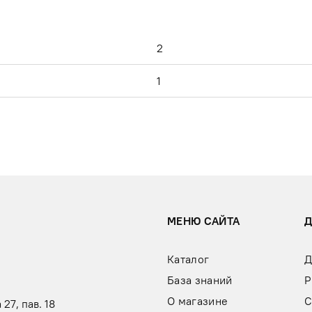
2
й
1
МЕНЮ САЙТА
Каталог
Д
База знаний
Р
О магазине
С
 27, пав. 18