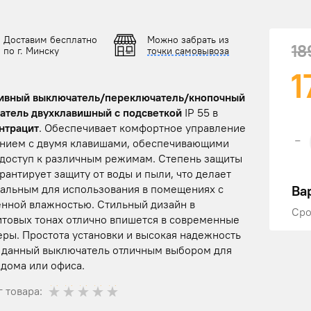
Доставим бесплатно
Можно забрать из
18
по г. Минску
точки самовывоза
1
ивный выключатель/переключатель/кнопочный
атель двухклавишный с подсветкой
IP 55 в
нтрацит
. Обеспечивает комфортное управление
-
нием с двумя клавишами, обеспечивающими
 доступ к различным режимам. Степень защиты
арантирует защиту от воды и пыли, что делает
Ва
еальным для использования в помещениях с
нной влажностью. Стильный дизайн в
Сро
итовых тонах отлично впишется в современные
еры. Простота установки и высокая надежность
 данный выключатель отличным выбором для
 дома или офиса.
 товара: