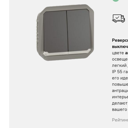
Реверс
выключ
цвете
а
освеще
легкий
IP 55 г
его ид
повыше
антрац
интерь
делают
вашего
Рейтинг