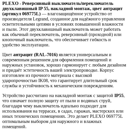
PLEXO - Реверсивный выключатель/переключатель
двухклавишный IP 55, накладной монтаж, цвет антрацит
(артикул 069775L)
— влагозащищённое устройство от
производителя Legrand, созданное для надёжного управления
осветительными цепями в условиях повышенной влажности
и пыли. Этот двухклавишный выключатель может работать
как обычный переключатель, реверсивный (проходной) или
кнопочный выключатель, что обеспечивает гибкость и
удобство эксплуатации.
Цвет
антрацит (RAL-7016)
является универсальным и
современным решением для оформления помещений и
наружных установок, хорошо гармонирует с любым дизайном
и придаёт эстетичность вашей электропроводке. Корпус
изготовлен из прочного материала с высокой
ударопрочностью IK08, что гарантирует длительный срок
службы и устойчивость к механическим повреждениям.
Устройство рассчитано на накладной монтаж с защитой
IP55
,
что означает полную защиту от пыли и водяных струй,
благодаря чему выключатель идеально подходит для
использования на террасах, в садах, гаражах, мастерских или
иных технических помещениях. Это делает PLEXO 069775L
оптимальным выбором для наружного и влажных
помещений.