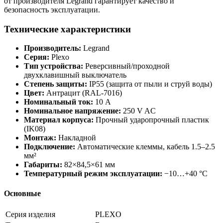
от производителя Legrand гарантирует качество и
безопасность эксплуатации.
Технические характеристики
Производитель:
Legrand
Серия:
Plexo
Тип устройства:
Реверсивный/проходной
двухклавишный выключатель
Степень защиты:
IP55 (защита от пыли и струй воды)
Цвет:
Антрацит (RAL-7016)
Номинальный ток:
10 A
Номинальное напряжение:
250 V AC
Материал корпуса:
Прочный ударопрочный пластик
(IK08)
Монтаж:
Накладной
Подключение:
Автоматические клеммы, кабель 1.5–2.5
мм²
Габариты:
82×84,5×61 мм
Температурный режим эксплуатации:
−10…+40 °C
Основные
Серия изделия
PLEXO