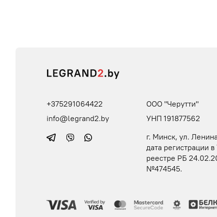
+375291064422
ООО "Черутти"
info@legrand2.by
УНП 191877562
г. Минск, ул. Ленина
дата регистрации в
реестре РБ 24.02.2
№474545.