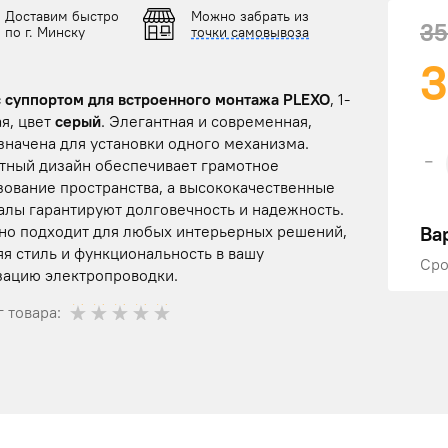
Доставим быстро
Можно забрать из
35
по г. Минску
точки самовывоза
3
с суппортом для встроенного монтажа PLEXO
, 1-
я, цвет
серый
. Элегантная и современная,
значена для установки одного механизма.
-
тный дизайн обеспечивает грамотное
зование пространства, а высококачественные
алы гарантируют долговечность и надежность.
Ва
но подходит для любых интерьерных решений,
я стиль и функциональность в вашу
Сро
зацию электропроводки.
 товара: