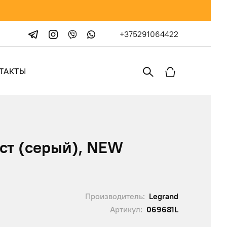
+375291064422
ТАКТЫ
ост (серый), NEW
Производитель:
Legrand
Артикул:
069681L