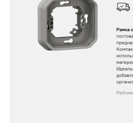
Рамка 
постова
предна
Компак
исполь
матери
Идеаль
добавля
органи
Рейтинг