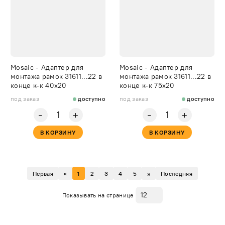
Mosaic - Адаптер для
Mosaic - Адаптер для
монтажа рамок 31611...22 в
монтажа рамок 31611...22 в
конце к-к 40х20
конце к-к 75х20
под заказ
доступно
под заказ
доступно
-
-
+
+
В КОРЗИНУ
В КОРЗИНУ
Первая
«
1
2
3
4
5
»
Последняя
Показывать на странице