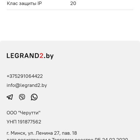
Клас защиты IP
20
+375291064422
info@legrand2.by
ООО "Черутти"
УНП 191877562
г. Минск, ул. Ленина 27, пав. 18
дата регистрации в Торговом реестре РБ 24.02.2020